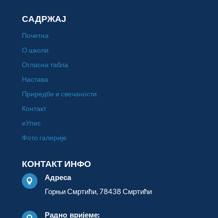
САДРЖАЈ
Почетна
О школи
Огласна табла
Настава
Приредбе и свечаности
Контакт
еУпис
Фото галерије
КОНТАКТ ИНФО
Адреса

Горњи Смртићи, 78438 Смртићи
Радно вријеме: