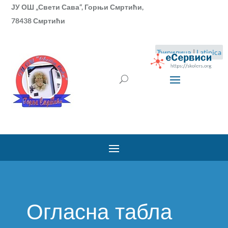
ЈУ ОШ „Свети Сава“, Горњи Смртићи,
78438 Смртићи
Ћирилица
|
Latinica
Огласна табла