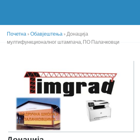
Почетна
»
Обавјештења
»
Донација
мултифункционалног штампача, ПО Палачковци
Донација