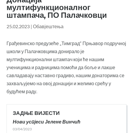
мултифункционалног
штампача, ПО Палачковци
25.02.2023
|
Обавјештења
Грађевинско предузеће „Тимград“ Прњавор подручној
школи у Палачковцима донирало је
мултифункционални штампач који ће нашим
ученицима и радницима помоћи да боље и лакше
савладавају наставно градиво, нашим донаторима се
захваљујемо на овој донацији и желимо срећу у
будућем раду.
ЗАДЊЕ ВИЈЕСТИ
Нови успјеси Јелене Винчић
03/04/2023