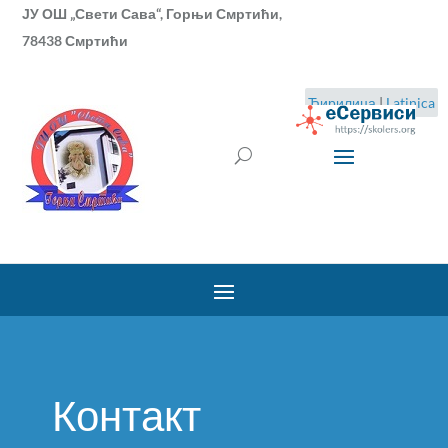
ЈУ ОШ „Свети Сава“, Горњи Смртићи,
78438 Смртићи
Ћирилица
|
Latinica
Контакт