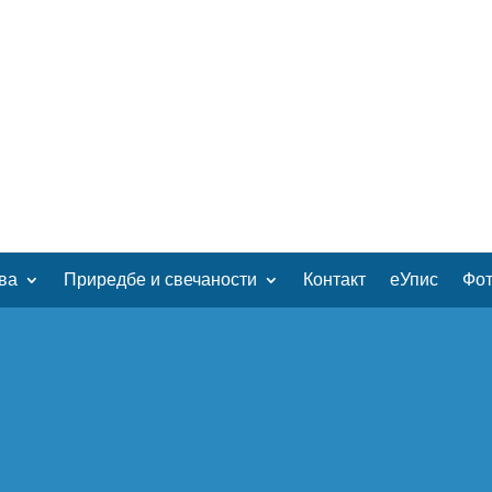
ва
Приредбе и свечаности
Контакт
еУпис
Фот