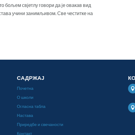
о бољем свјетлу говори да је овакав вид
астава учини занимљивом. Све честитке на
САДРЖАЈ
К
Почетна
О школи
Огласна табла
Настава
Приредбе и свечаности
Контакт