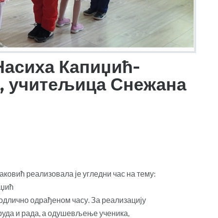
Насиха Капиџић-
д, учитељица Снежана
ковић реализовала је угледни час на тему:
аџић
одлично одрађеном часу. За реализацију
руда и рада, а одушевљење ученика,