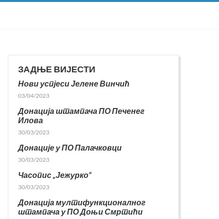
ЗАДЊЕ ВИЈЕСТИ
Нови успјеси Јелене Винчић
03/04/2023
Донација штампача ПО Печенег
Илова
30/03/2023
Донације у ПО Палачковци
30/03/2023
Часопис „Јежурко“
30/03/2023
Донација мултифункционалног
штампача у ПО Доњи Смртићи