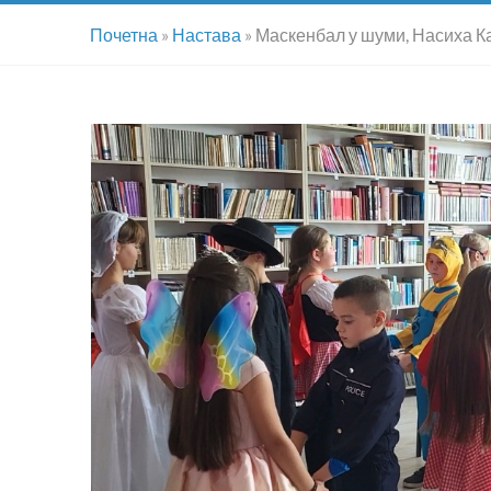
Почетна
»
Настава
»
Маскенбал у шуми, Насиха К