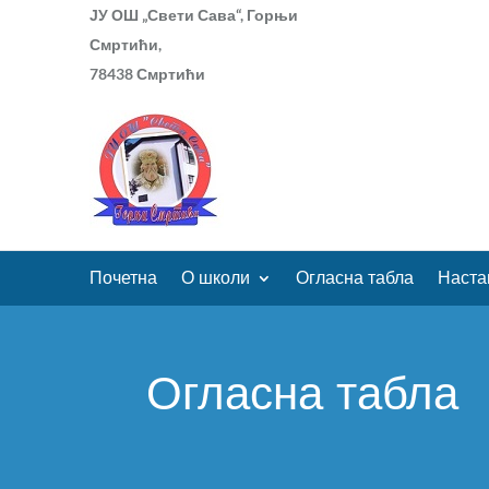
ЈУ ОШ „Свети Сава“, Горњи
Смртићи,
78438 Смртићи
Почетна
О школи
Огласна табла
Наста
Огласна табла