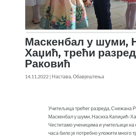
Маскенбал у шуми, 
Хаџић, трећи разре
Раковић
14.11.2022
|
Настава
,
Обавјештења
Учитељица трећег разреда, Снежана Ра
Маскенбал у шуми, Насиха Капиџић-Х
Честитамо ученицима и учитељици на 
часа било је потребно уложити много т