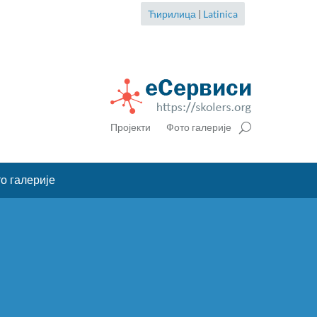
Ћирилица
|
Latinica
Пројекти
Фото галерије
о галерије