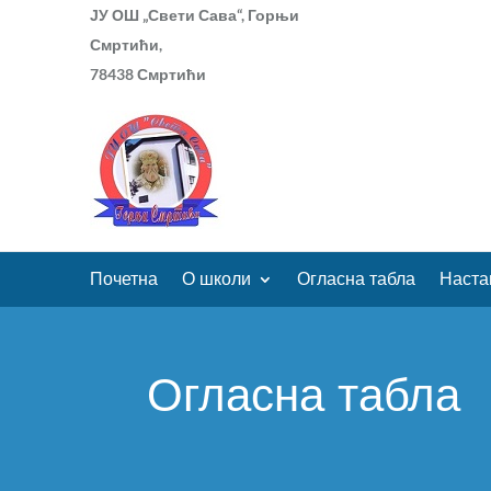
ЈУ ОШ „Свети Сава“, Горњи
Смртићи,
78438 Смртићи
Почетна
О школи
Огласна табла
Наста
Огласна табла