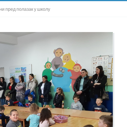
ини пред полазак у школу