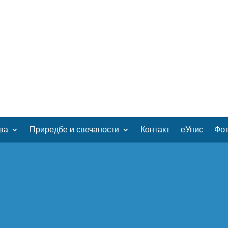
ва
Приредбе и свечаности
Контакт
еУпис
Фот