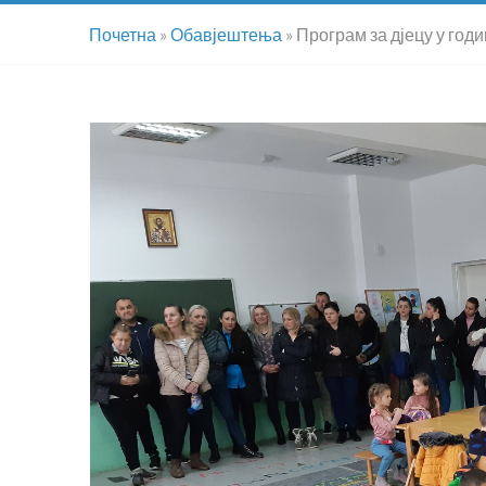
Почетна
»
Обавјештења
»
Програм за дјецу у год