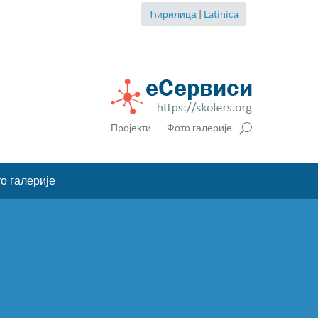
Ћирилица
|
Latinica
Пројекти
Фото галерије
о галерије