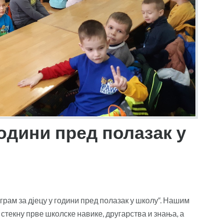
години пред полазак у
грам за дјецу у години пред полазак у школу“. Нашим
стекну прве школске навике, другарства и знања, а