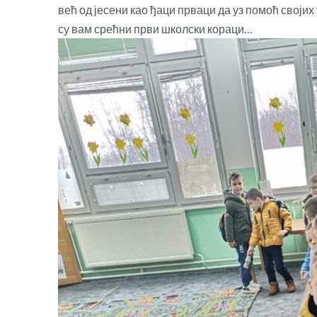
већ од јесени као ђаци прваци да уз помоћ своји
су вам срећни први школски кораци…