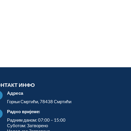
ОНТАКТ ИНФО
Адреса

Горњи Смртићи, 78438 Смртићи
Радно вријеме:

Радним даном: 07:00 – 15:00
Суботом: Затворено