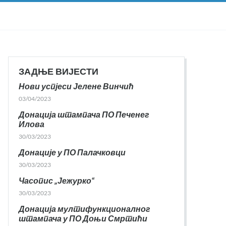
ЗАДЊЕ ВИЈЕСТИ
Нови успјеси Јелене Винчић
03/04/2023
Донација штампача ПО Печенег
Илова
30/03/2023
Донације у ПО Палачковци
30/03/2023
Часопис „Јежурко“
30/03/2023
Донација мултифункционалног
штампача у ПО Доњи Смртићи