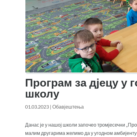
Програм за дјецу у 
школу
01.03.2023
|
Обавјештења
Данас је у нашој школи започео тромјесечни „Про
малим другарима желимо да у угодном амбијенту 