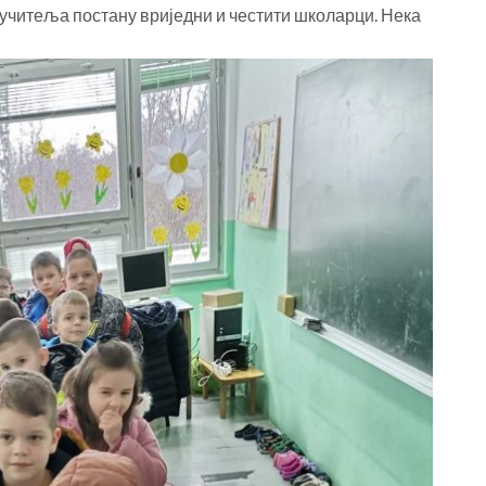
х учитеља постану вриједни и честити школарци. Нека