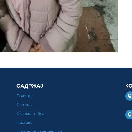
САДРЖАЈ
К
Почетна
О школи
Огласна табла
Настава
Приредбе и свечаности