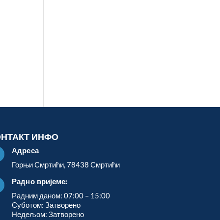
ОНТАКТ ИНФО
Адреса

Горњи Смртићи, 78438 Смртићи
Радно вријеме:

Радним даном: 07:00 – 15:00
Суботом: Затворено
Недељом: Затворено