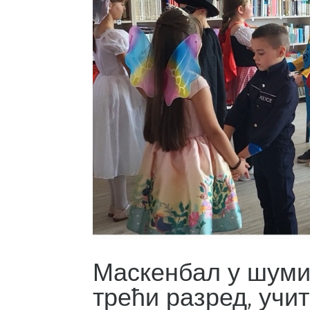
Маскенбал у шуми
трећи разред, уч