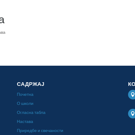
а
ава
САДРЖАЈ
К
Почетна
О школи
Огласна табла
Настава
Приредбе и свечаности