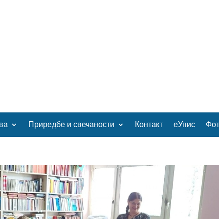
ва
Приредбе и свечаности
Контакт
еУпис
Фот