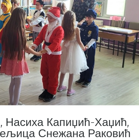
, Насиха Капиџић-Хаџић,
итељица Снежана Раковић