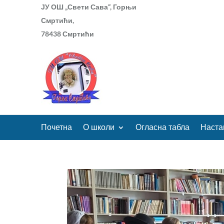
ЈУ ОШ „Свети Сава“, Горњи
Смртићи,
78438 Смртићи
Почетна
О школи
Огласна табла
Наста