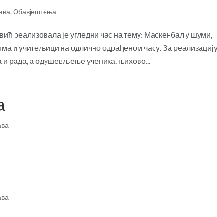
ава
,
Обавјештења
ић реализовала је угледни час на тему: Маскенбал у шуми,
а и учитељици на одлично одрађеном часу. За реализациј
а и рада, а одушевљење ученика, њихово...
а
ава
ава