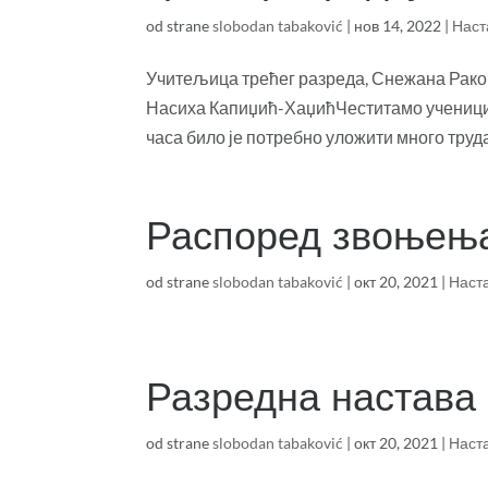
od strane
slobodan tabaković
|
нов 14, 2022
|
Наст
Учитељица трећег разреда, Снежана Раков
Насиха Капиџић-ХаџићЧеститамо ученицим
часа било је потребно уложити много труд
Распоред звоњењ
od strane
slobodan tabaković
|
окт 20, 2021
|
Наст
Разредна настава
od strane
slobodan tabaković
|
окт 20, 2021
|
Наст